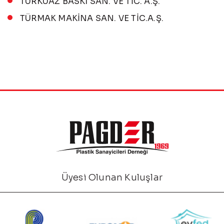
TURKUAZ BASKI SAN. VE TİC. A.Ş.
TÜRMAK MAKİNA SAN. VE TİC.A.Ş.
Üyesi Olunan Kuluşlar