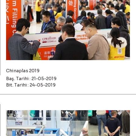
Chinaplas 2019
Baş. Tarihi : 21-05-2019
Bit. Tarihi : 24-05-2019