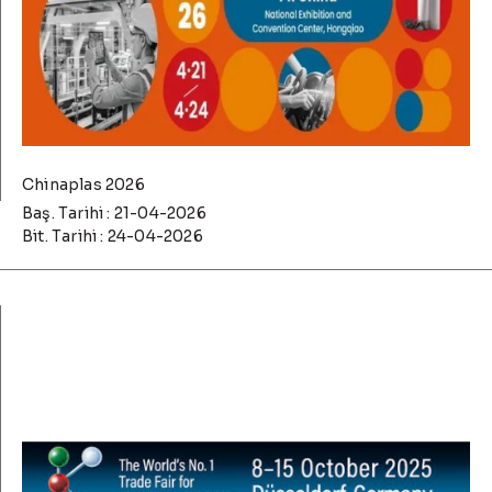
Chinaplas 2026
Baş. Tarihi : 21-04-2026
Bit. Tarihi : 24-04-2026