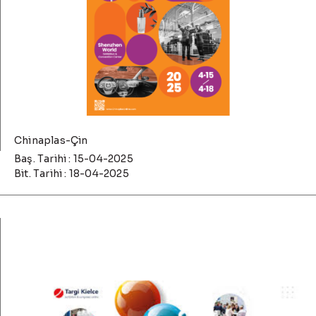
Chinaplas-Çin
Baş. Tarihi : 15-04-2025
Bit. Tarihi : 18-04-2025