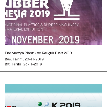
Endonezya Plastik ve Kauçuk Fuarı 2019
Baş. Tarihi : 20-11-2019
Bit. Tarihi : 23-11-2019