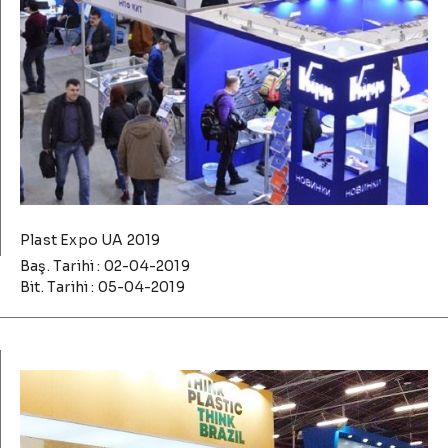
Plast Expo UA 2019
Baş. Tarihi : 02-04-2019
Bit. Tarihi : 05-04-2019