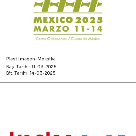
Plast Imagen-Meksika
Baş. Tarihi : 11-03-2025
Bit. Tarihi : 14-03-2025