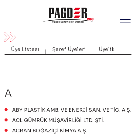
Üye Listesi
Şeref Üyeleri
Üyelik
A
ABY PLASTİK AMB. VE ENERJİ SAN. VE TİC. A.Ş.
ACL GÜMRÜK MÜŞAVİRLİĞİ LTD. ŞTİ.
ACRAN BOĞAZİÇİ KİMYA A.Ş.