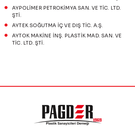
AYPOLİMER PETROKİMYA SAN. VE TİC. LTD.
ŞTİ.
AYTEK SOĞUTMA İÇ VE DIŞ TİC. A.Ş.
AYTOK MAKİNE İNŞ. PLASTİK MAD. SAN. VE
TİC. LTD. ŞTİ.