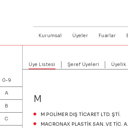
Kurumsal
Üyeler
Fuarlar
Üye Listesi
Şeref Üyeleri
Üyelik
0-9
A
M
B
M POLİMER DIŞ TİCARET LTD. ŞTİ.
C
MACRONAX PLASTİK SAN. VE TİC. A.