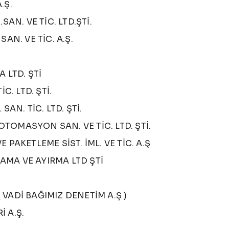
.Ş.
AN. VE TİC. LTD.ŞTİ.
AN. VE TİC. A.Ş.
 LTD. ŞTİ
C. LTD. ŞTİ.
N. TİC. LTD. ŞTİ.
OMASYON SAN. VE TİC. LTD. ŞTİ.
PAKETLEME SİST. İML. VE TİC. A.Ş
MA VE AYIRMA LTD ŞTİ
VADİ BAĞIMIZ DENETİM A.Ş )
 A.Ş.