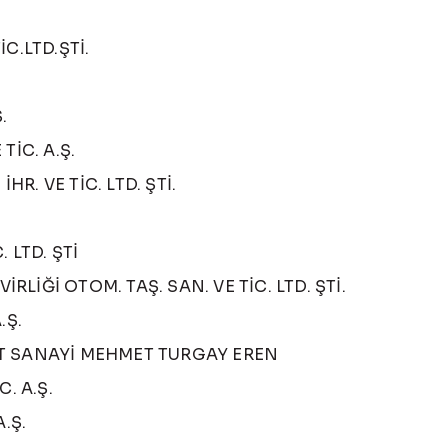
C.LTD.ŞTİ.
.
TİC. A.Ş.
HR. VE TİC. LTD. ŞTİ.
 LTD. ŞTİ
İĞİ OTOM. TAŞ. SAN. VE TİC. LTD. ŞTİ.
.Ş.
T SANAYİ MEHMET TURGAY EREN
. A.Ş.
.Ş.