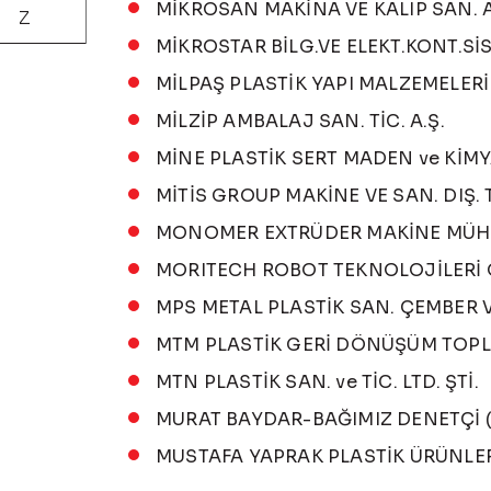
MİKROSAN MAKİNA VE KALIP SAN. A
Z
MİKROSTAR BİLG.VE ELEKT.KONT.SİS.S
MİLPAŞ PLASTİK YAPI MALZEMELERİ S
MİLZİP AMBALAJ SAN. TİC. A.Ş.
MİNE PLASTİK SERT MADEN ve KİMYA
MİTİS GROUP MAKİNE VE SAN. DIŞ. Tİ
MONOMER EXTRÜDER MAKİNE MÜH. SA
MORITECH ROBOT TEKNOLOJİLERİ OT
MPS METAL PLASTİK SAN. ÇEMBER VE 
MTM PLASTİK GERİ DÖNÜŞÜM TOPLA
MTN PLASTİK SAN. ve TİC. LTD. ŞTİ.
MURAT BAYDAR-BAĞIMIZ DENETÇİ ( 
MUSTAFA YAPRAK PLASTİK ÜRÜNLERİ