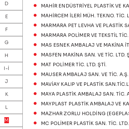
D
MAHİR ENDÜSTRİYEL PLASTİK VE KALI
MAHİRCEM İLERİ MÜH. TEKNO. TİC.
E
MARMARA PET LEVHA VE PLASTİK SAN.
F
MARMARA POLİMER VE TEKSTİL TİC. 
G
MAS ESNEK AMBALAJ VE MAKİNA İTH.
MASFEN MAKİNA SAN. VE TİC. LTD. Ş
H
MAT POLİMER TİC. LTD. ŞTİ.
I-İ
MAUSER AMBALAJ SAN. VE TİC. A.Ş.
J
MAVİAY KALIP VE PLASTİK SAN.TİC.L
MAYA PLASTİK AMBALAJ SAN. TİC. A
K
MAYPLAST PLASTİK AMBALAJ VE KALIP
L
MAZHAR ZORLU HOLDİNG (EGEPLA
M
MC POLİMER PLASTİK SAN. TİC. LTD. 