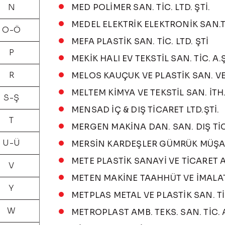
N
MED POLİMER SAN. TİC. LTD. ŞTİ.
MEDEL ELEKTRİK ELEKTRONİK SAN.Tİ
O-Ö
MEFA PLASTİK SAN. TİC. LTD. ŞTİ
P
MEKİK HALI EV TEKSTİL SAN. TİC. A.Ş
R
MELOS KAUÇUK VE PLASTİK SAN. VE 
MELTEM KİMYA VE TEKSTİL SAN. İTH. İ
S-Ş
MENSAD İÇ & DIŞ TİCARET LTD.ŞTİ.
T
MERGEN MAKİNA DAN. SAN. DIŞ TİC.
U-Ü
MERSİN KARDEŞLER GÜMRÜK MÜŞAVİRL
METE PLASTİK SANAYİ VE TİCARET A
V
METEN MAKİNE TAAHHÜT VE İMALA
Y
METPLAS METAL VE PLASTİK SAN. TİC
W
METROPLAST AMB. TEKS. SAN. TİC. A