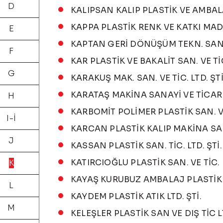
D
KALIPSAN KALIP PLASTİK VE AMBALAJ
KAPPA PLASTİK RENK VE KATKI MAD
E
KAPTAN GERİ DÖNÜŞÜM TEKN. SAN. V
F
KAR PLASTİK VE BAKALİT SAN. VE TİC
G
KARAKUŞ MAK. SAN. VE TİC. LTD. ŞTİ
KARATAŞ MAKİNA SANAYİ VE TİCAR
H
KARBOMİT POLİMER PLASTİK SAN. VE
I-İ
KARCAN PLASTİK KALIP MAKİNA SAN. 
J
KASSAN PLASTİK SAN. TİC. LTD. ŞTİ.
KATIRCIOĞLU PLASTİK SAN. VE TİC. L
K
KAYAŞ KURUBUZ AMBALAJ PLASTİK G
L
KAYDEM PLASTİK ATIK LTD. ŞTİ.
M
KELEŞLER PLASTİK SAN VE DIŞ TİC L