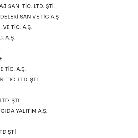
 SAN. TİC. LTD. ŞTİ.
DELERİ SAN VE TİC A.Ş
E TİC. A.Ş.
. A.Ş.
.
ET
 TİC. A.Ş.
TİC. LTD. ŞTİ.
TD. ŞTİ.
IDA YALITIM A.Ş.
TD ŞTİ