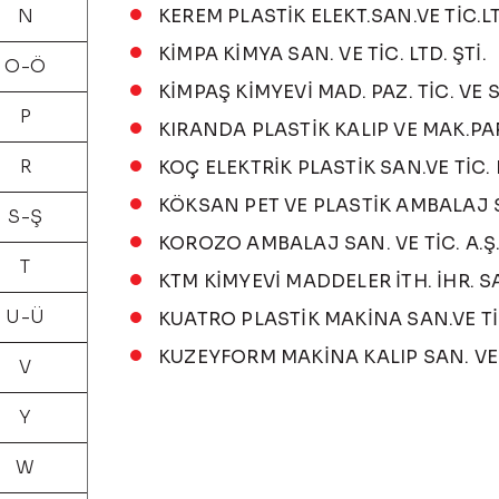
N
KEREM PLASTİK ELEKT.SAN.VE TİC.LT
KİMPA KİMYA SAN. VE TİC. LTD. ŞTİ.
O-Ö
KİMPAŞ KİMYEVİ MAD. PAZ. TİC. VE S
P
KIRANDA PLASTİK KALIP VE MAK.PAR
R
KOÇ ELEKTRİK PLASTİK SAN.VE TİC. L
KÖKSAN PET VE PLASTİK AMBALAJ SA
S-Ş
KOROZO AMBALAJ SAN. VE TİC. A.Ş
T
KTM KİMYEVİ MADDELER İTH. İHR. SAN
U-Ü
KUATRO PLASTİK MAKİNA SAN.VE TİC
KUZEYFORM MAKİNA KALIP SAN. VE Tİ
V
Y
W