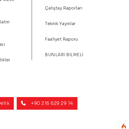
Çalıştay Raporları
Satın
Teknik Yayınlar
Faaliyet Raporu
ası
BUNLARI BİLMELİ
ikler
elik
+90 216 629 29 14