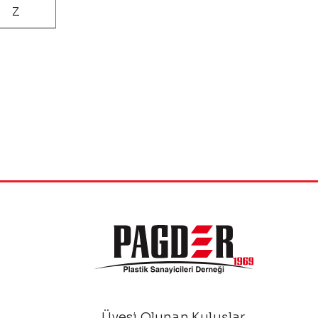
Z
Üyesi Olunan Kuluşlar