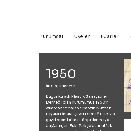
Kurumsal
Üyeler
Fuarlar
1950
İlk Örgütlenme
Bugünkü adı Plastik Sanayicileri
Derneği olan kurumumuz 1950'li
yıllardan itibaren "Plastik Mutbah
Eşyaları İmalatçıları Derneği" adıyla
gayri resmi olarak örgütlenmeye
başlamıştır. Eski Türkçe'de mutfak