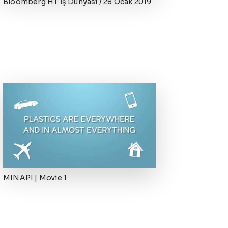
Bloomberg HT İş Dünyası / 28 Ocak 2019
MINAPI | Movie 1