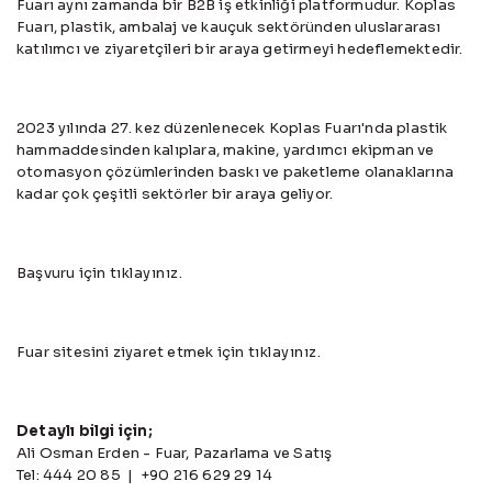
Fuarı aynı zamanda bir B2B iş etkinliği platformudur. Koplas
Fuarı, plastik, ambalaj ve kauçuk sektöründen uluslararası
katılımcı ve ziyaretçileri bir araya getirmeyi hedeflemektedir.
2023 yılında 27. kez düzenlenecek Koplas Fuarı'nda plastik
hammaddesinden kalıplara, makine, yardımcı ekipman ve
otomasyon çözümlerinden baskı ve paketleme olanaklarına
kadar çok çeşitli sektörler bir araya geliyor.
Başvuru için
tıklayınız.
Fuar sitesini ziyaret etmek için
tıklayınız.
Detaylı bilgi için;
Ali Osman Erden - Fuar, Pazarlama ve Satış
Tel: 444 20 85 | +90 216 629 29 14