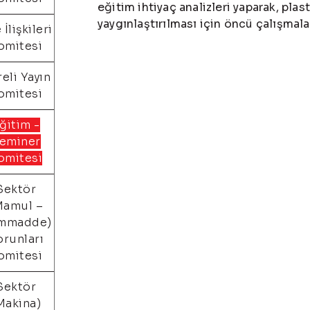
eğitim ihtiyaç analizleri yaparak, plas
yaygınlaştırılması için öncü çalışmal
 İlişkileri
omitesi
eli Yayın
omitesi
ğitim -
eminer
omitesi
Sektör
Mamul –
mmadde)
orunları
omitesi
Sektör
Makina)