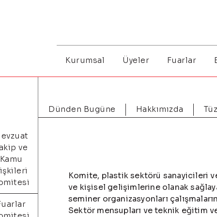
Kurumsal
Üyeler
Fuarlar
Dünden Bugüne
Hakkımızda
Tü
evzuat
akip ve
Kamu
lişkileri
Komite, plastik sektörü sanayicileri 
omitesi
ve kişisel gelişimlerine olanak sağla
seminer organizasyonları çalışmaların
Fuarlar
Sektör mensupları ve teknik eğitim ve
omitesi