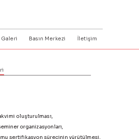
Galeri
Basın Merkezi
İletişim
ri
takvimi oluşturulması,
 seminer organizasyonları,
umu sertifikasyon sürecinin yürütülmesi,