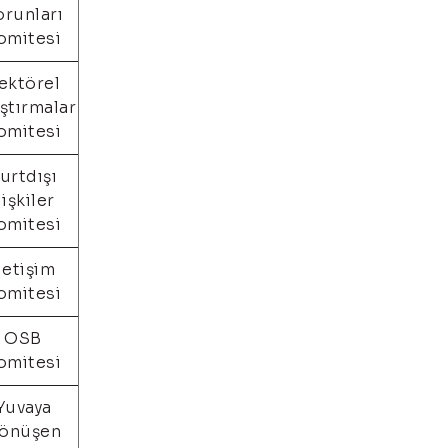
orunları
omitesi
ektörel
ştırmalar
omitesi
urtdışı
lişkiler
omitesi
letişim
omitesi
OSB
omitesi
Yuvaya
önüşen