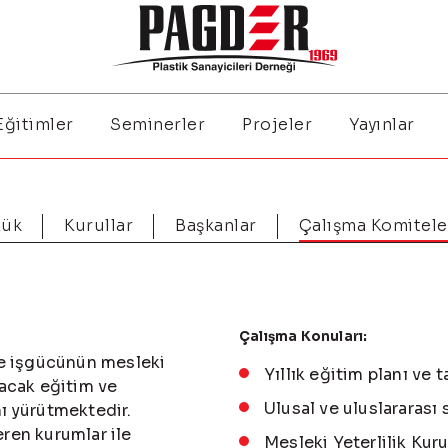
Eğitimler
Seminerler
Projeler
Yayınlar
zük
Kurullar
Başkanlar
Çalışma Komitele
Çalışma Konuları:
ve işgücünün mesleki
Yıllık eğitim planı ve 
yacak eğitim ve
Ulusal ve uluslararası
ı yürütmektedir.
ren kurumlar ile
Mesleki Yeterlilik Kur